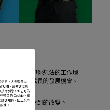
個欣賞你並歡迎你想法的工作環
你個人與職業成長的發展機會。
索信息，大多數是以
設備相關，或者該信息
直接識別您，但它可為
型的 Cookie。單
您應該知道，阻止某些
希望在世界上看到的改變。
的服務。