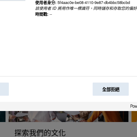
使用者身分:
5f4aac0e-be08-4110-9e87-db4bbc58bcbd
該使用者 ID 將用作唯一標識符，同時儲存和存取您的偏
時間戳:
--
全部拒絕
探索我們的文化