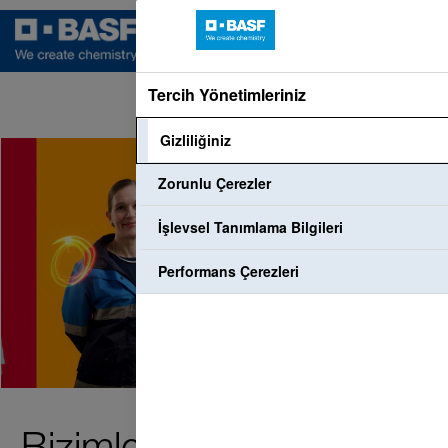
Tercih Yönetimleriniz
Dil
Çalışan Oturumu Aç
Gizliliğiniz
Zorunlu Çerezler
İşlevsel Tanımlama Bilgileri
Performans Çerezleri