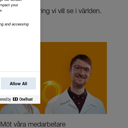
impact your
r.
 den förändring vi vill se i världen.
ring and accessing
Allow All
Möt våra medarbetare