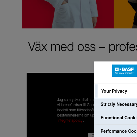
Väx med oss – profes
Your Privacy
Jag samtycker till att mina personuppgifter
Strictly Necessa
vidarebefordras till Google så att jag kan ta del av
innehåll som tillhandahålls av YouTube. Jag har läst
bestämmelserna om uppgiftsskydd:
Functional Cook
Integritetspolicy
.
Performance Coo