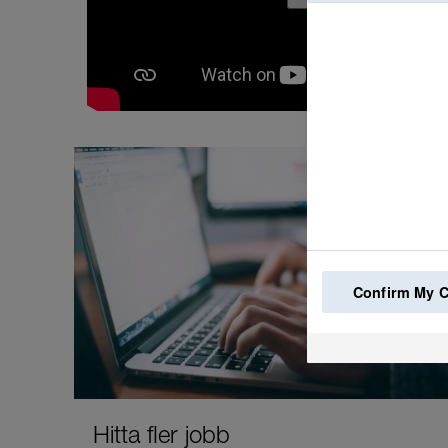
Confirm My 
Hitta fler jobb