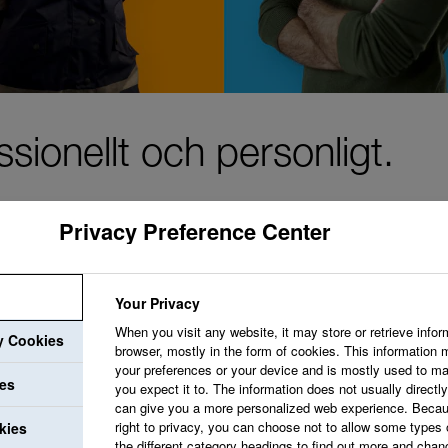
sionellt och personligt.
Privacy Preference Center
Vi strävar efter att
Your Privacy
uppskattar dig och v
When you visit any website, it may store or retrieve infor
ry Cookies
browser, mostly in the form of cookies. This information 
utvecklingsmöjlighet
your preferences or your device and is mostly used to ma
ies
you expect it to. The information does not usually directly 
professionella utveck
can give you a more personalized web experience. Becau
right to privacy, you can choose not to allow some types 
kies
the different category headings to find out more and chan