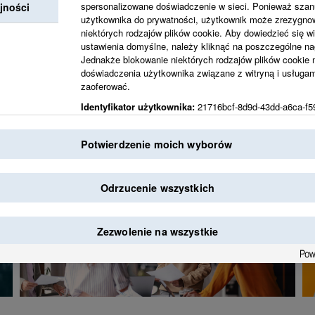
spersonalizowane doświadczenie w sieci. Ponieważ sza
jności
użytkownika do prywatności, użytkownik może zrezygno
niektórych rodzajów plików cookie. Aby dowiedzieć się wi
Razem tworzymy zmi
ustawienia domyślne, należy kliknąć na poszczególne nag
Jednakże blokowanie niektórych rodzajów plików cookie
świecie.
doświadczenia użytkownika związane z witryną i usługa
zaoferować.
Identyfikator użytkownika:
21716bcf-8d9d-43dd-a6ca-f5
Ten identyfikator użytkownika będzie używany jako unikal
podczas przechowywania i uzyskiwania dostępu do prefe
Potwierdzenie moich wyborów
przyszłości.
Sygnatury czasowej:
--
Odrzucenie wszystkich
Zezwolenie na wszystkie