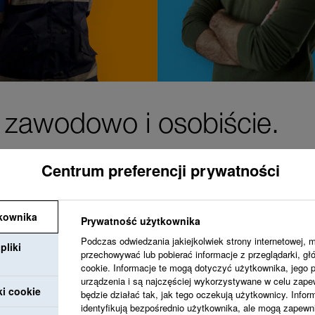
– zawodowo i osobiście.
Centrum preferencji prywatności
kownika
Prywatność użytkownika
Dążymy do stworzeni
Podczas odwiedzania jakiejkolwiek strony internetowej, 
pliki
Ciebie i z otwartośc
przechowywać lub pobierać informacje z przeglądarki, gł
cookie. Informacje te mogą dotyczyć użytkownika, jego pr
Oferujemy możliwośc
urządzenia i są najczęściej wykorzystywane w celu zapew
ki cookie
będzie działać tak, jak tego oczekują użytkownicy. Infor
osobisty i zawodowy
identyfikują bezpośrednio użytkownika, ale mogą zapewn