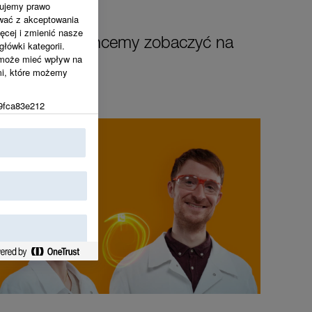
nujemy prawo
wać z akceptowania
ęcej i zmienić nasze
anę, którą chcemy zobaczyć na
łówki kategorii.
 może mieć wpływ na
mi, które możemy
9fca83e212
ny identyfikator
rencji użytkownika w