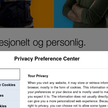
sjonelt og personlig.
Privacy Preference Center
Vi ønsker å skape e
og ønsker ideene din
Your Privacy
When you visit any website, it may store or retrieve infor
utviklingsmuligheter
ry Cookies
browser, mostly in the form of cookies. This information 
profesjonelle vekst.
your preferences or your device and is mostly used to ma
ies
you expect it to. The information does not usually directly 
can give you a more personalized web experience. Becau
right to privacy, you can choose not to allow some types 
kies