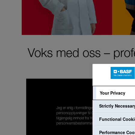
Voks med oss – profe
Your Privacy
Strictly Necessa
Jeg er enig i formidlingen av mine
personopplysninger til Google, for å få vist
Functional Cook
tilgjengelig innhold fra YouTube. Jeg har lest
personvernsbestemmelsene:
Personvernpolicy
.
Performance Coo