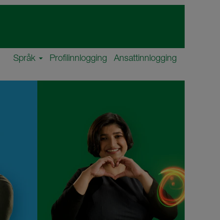
Språk
Profilinnlogging
Ansattinnlogging