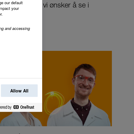
ge our default
n endringen vi ønsker å se i
impact your
r.
ring and accessing
Allow All