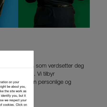
n arbeidsplass som verdsetter deg
e velkommen. Vi tilbyr
mation on your
 som støtter din personlige og
might be about you,
ke the site work as
identify you, but it
se we respect your
of cookies. Click on