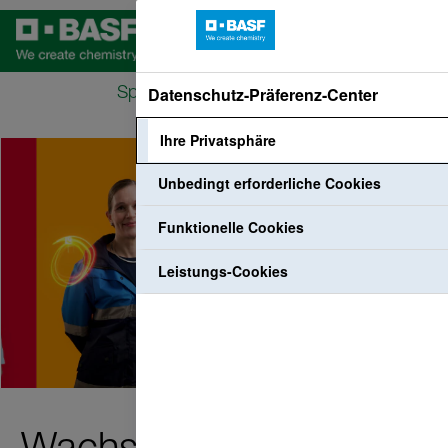
Datenschutz-Präferenz-Center
Sprache
Anmeldung für Mitarbeitende
Ihre Privatsphäre
Unbedingt erforderliche Cookies
Funktionelle Cookies
Leistungs-Cookies