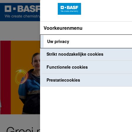
Voorkeurenmenu
Taal
Profiel login
Werknemerslogin
Uw privacy
Strikt noodzakelijke cookies
Functionele cookies
Prestatiecookies