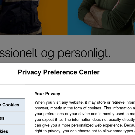
sionelt og personligt.
Privacy Preference Center
Your Privacy
Vi stræber efter at 
When you visit any website, it may store or retrieve infor
ry Cookies
værdsætter dig og b
browser, mostly in the form of cookies. This information 
your preferences or your device and is mostly used to ma
tilbyder udviklingsmu
ies
you expect it to. The information does not usually directly 
can give you a more personalized web experience. Becau
og professionelle væ
right to privacy, you can choose not to allow some types 
kies