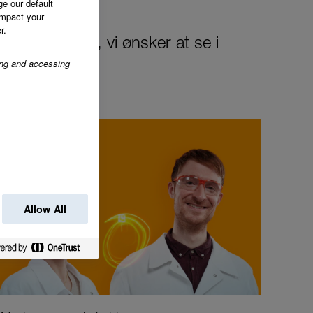
ge our default
impact your
r.
 forandring, vi ønsker at se i
ring and accessing
Allow All