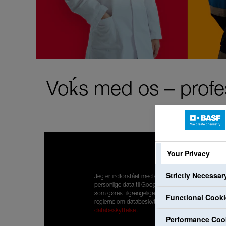
Voḱs med os – profes
Your Privacy
Strictly Necessa
Jeg er indforstået med overførslen af mine
personlige data til Google for at få vist indhold,
som gøres tilgængelige af YouTube. Jeg har læst
Functional Cook
reglerne om databeskyttelse:
Reglerne om
databeskyttelse
.
Performance Coo