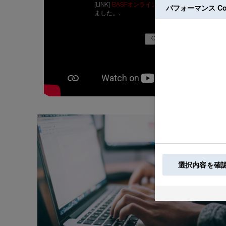
[LINK]
BASFオンライン データ保護規程
を読み
パフォーマンス Coo
ました。.
選択内容を確