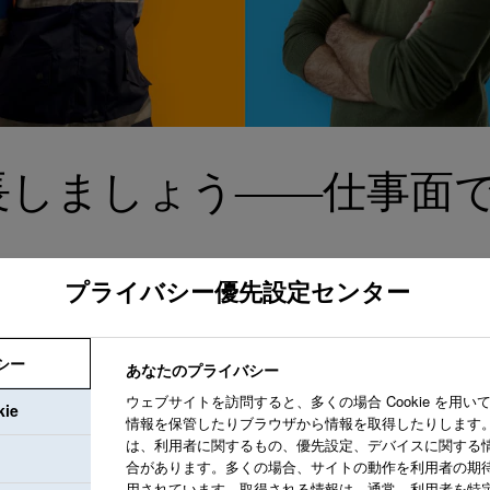
長しましょう――仕事面
プライバシー優先設定センター
シー
あなたのプライバシー
ウェブサイトを訪問すると、多くの場合 Cookie を用
ie
私たちは、あなた
情報を保管したりブラウザから情報を取得したりします。
は、利用者に関するもの、優先設定、デバイスに関する
迎する職場づくり
合があります。多くの場合、サイトの動作を利用者の期
なたの個人として
用されています。取得される情報は、通常、利用者を特