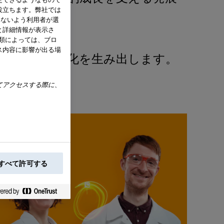
役立ちます。弊社では
す。
用しないよう利用者が選
と詳細情報が表示さ
種類によっては、ブロ
ス内容に影響が出る場
界に見たい変化を生み出します。
てアクセスする際に、
すべて許可する