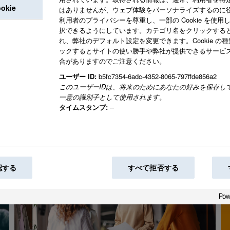
kie
はありませんが、ウェブ体験をパーソナライズするのに
の機会を提供しま
利用者のプライバシーを尊重し、一部の Cookie を使
択できるようにしています。カテゴリ名をクリックする
れ、弊社のデフォルト設定を変更できます。Cookie の
ックするとサイトの使い勝手や弊社が提供できるサービ
合がありますのでご注意ください。
私たちは共に、世
ユーザー ID:
b5fc7354-6adc-4352-8065-797ffde856a2
このユーザーIDは、将来のためにあなたの好みを保存し
一意の識別子として使用されます。
タイムスタンプ:
--
認する
すべて拒否する