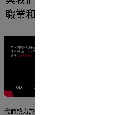
與我們一起成長——在
職業和個人方面。
本人同意可以將我的個人資料傳輸給 Google，以
便檢視 YouTube 所顯示的內容。本人已閱讀隱私
政策:
隐私政策
.
我們致力於打造一個欣賞你並歡迎你想