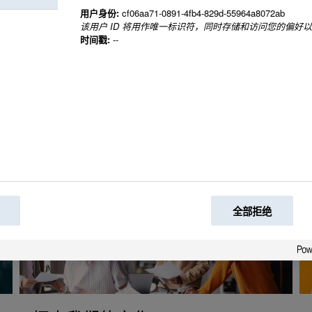
用户身份:
cf06aa71-0891-4fb4-829d-55964a8072ab
该用户 ID 将用作唯一标识符，同时存储和访问您的偏好
时间戳:
--
全部拒绝