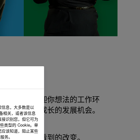
个欣赏你、欢迎你想法的工作环
索信息，大多数是以
你个人和职业成长的发展机会。
设备相关，或者该信息
直接识别您，但它可为
型的 Cookie。单
您应该知道，阻止某些
的服务。
希望在世界上看到的改变。