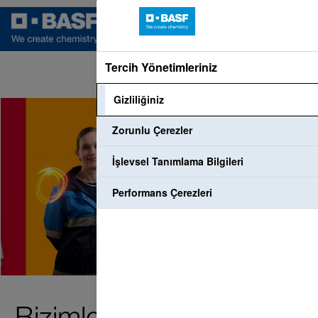
Tercih Yönetimleriniz
Dil
Profil Girişi
Çalışan Oturumu Aç
Gizliliğiniz
Zorunlu Çerezler
İşlevsel Tanımlama Bilgileri
Performans Çerezleri