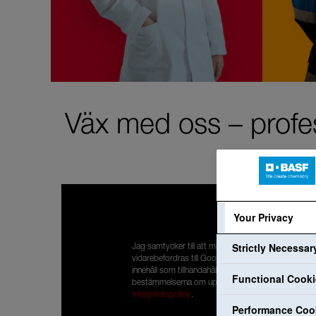
Väx med oss – profes
Your Privacy
Strictly Necessa
Jag samtycker till att mina personuppgifter
vidarebefordras till Google så att jag kan ta del av
innehåll som tillhandahålls av YouTube. Jag har läst
Functional Cook
bestämmelserna om uppgiftsskydd:
Integritetspolicy
.
Performance Coo