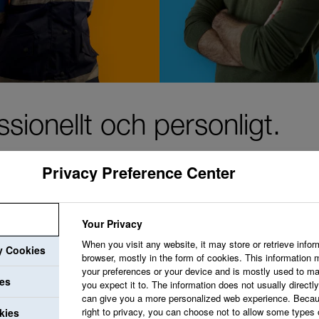
sionellt och personligt.
Privacy Preference Center
Your Privacy
Vi strävar efter att
When you visit any website, it may store or retrieve infor
ry Cookies
uppskattar dig och v
browser, mostly in the form of cookies. This information 
your preferences or your device and is mostly used to ma
utvecklingsmöjlighet
ies
you expect it to. The information does not usually directly 
can give you a more personalized web experience. Becau
professionella utveck
right to privacy, you can choose not to allow some types 
kies