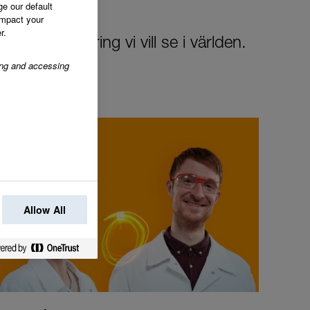
ge our default
impact your
r.
 den förändring vi vill se i världen.
ring and accessing
Allow All