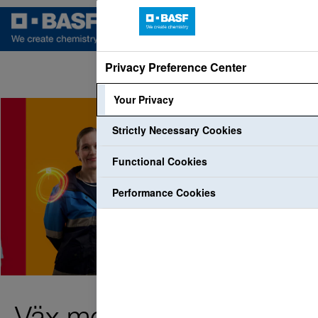
Privacy Preference Center
Språk
Profillogin
Anställd-login
Your Privacy
Strictly Necessary Cookies
Functional Cookies
Performance Cookies