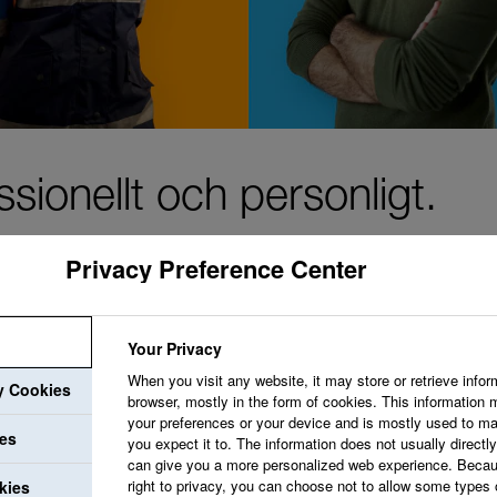
sionellt och personligt.
Privacy Preference Center
Your Privacy
Vi strävar efter att
When you visit any website, it may store or retrieve infor
ry Cookies
uppskattar dig och v
browser, mostly in the form of cookies. This information 
your preferences or your device and is mostly used to ma
utvecklingsmöjlighet
ies
you expect it to. The information does not usually directly 
can give you a more personalized web experience. Becau
professionella utveck
right to privacy, you can choose not to allow some types 
kies