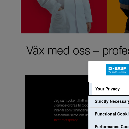
Väx med oss – profes
Your Privacy
Strictly Necessa
Jag samtycker till att mina personuppgifter
vidarebefordras till Google så att jag kan ta del av
innehåll som tillhandahålls av YouTube. Jag har läst
Functional Cook
bestämmelserna om uppgiftsskydd:
Integritetspolicy
.
Performance Coo