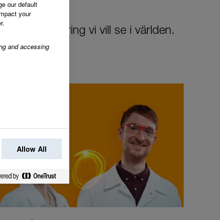
ge our default
impact your
r.
 den förändring vi vill se i världen.
ring and accessing
Allow All