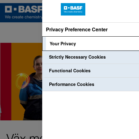
Privacy Preference Center
Språk
Profillogin
Anställd-login
Your Privacy
Strictly Necessary Cookies
Functional Cookies
Performance Cookies