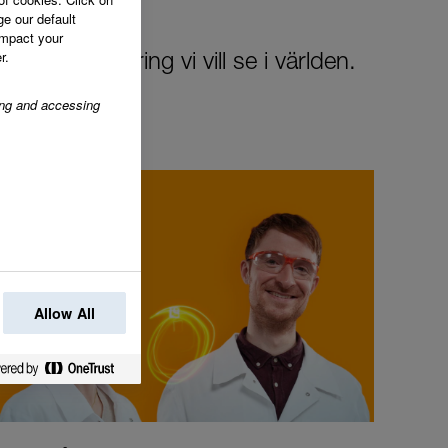
ge our default
impact your
r.
 den förändring vi vill se i världen.
ring and accessing
Allow All