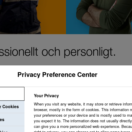
sionellt och personligt.
Privacy Preference Center
Vi strävar efter att
Your Privacy
When you visit any website, it may store or retrieve infor
uppskattar dig och v
ry Cookies
browser, mostly in the form of cookies. This information 
utvecklingsmöjlighet
your preferences or your device and is mostly used to ma
ies
you expect it to. The information does not usually directly 
professionella utveck
can give you a more personalized web experience. Becau
right to privacy, you can choose not to allow some types 