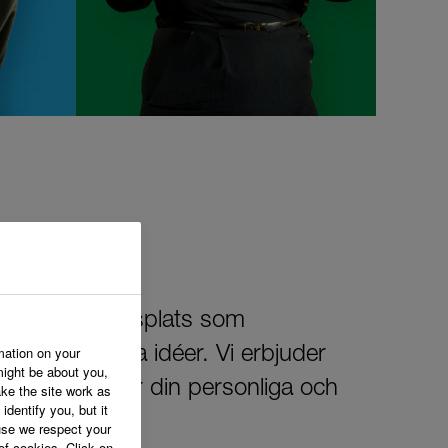
 skapa en arbetsplats som
mation on your
älkomnar dina idéer. Vi erbjuder
might be about you,
er som stödjer din personliga och
ke the site work as
identify you, but it
ling.
se we respect your
of cookies. Click on