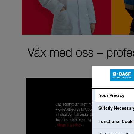
Väx med oss – profes
Your Privacy
Jag samtycker till att mina personuppgifter
Strictly Necessa
vidarebefordras till Google så att jag kan ta del av
innehåll som tillhandahålls av YouTube. Jag har läst
bestämmelserna om uppgiftsskydd:
Functional Cook
Integritetspolicy
.