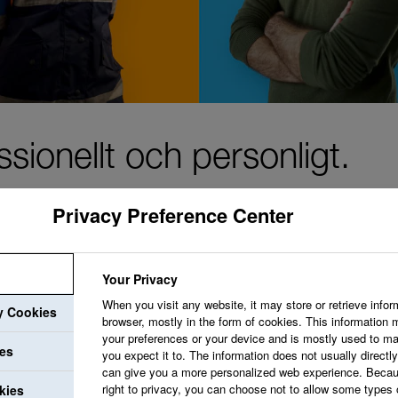
sionellt och personligt.
Privacy Preference Center
Your Privacy
Vi strävar efter att
When you visit any website, it may store or retrieve infor
ry Cookies
uppskattar dig och v
browser, mostly in the form of cookies. This information 
your preferences or your device and is mostly used to ma
utvecklingsmöjlighet
ies
you expect it to. The information does not usually directly 
can give you a more personalized web experience. Becau
professionella utveck
right to privacy, you can choose not to allow some types 
kies