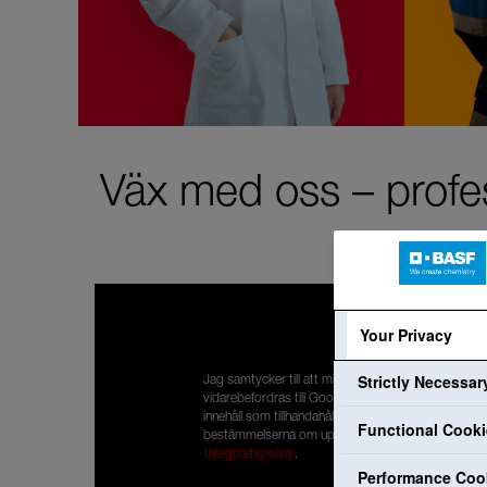
Väx med oss – profes
Your Privacy
Strictly Necessa
Jag samtycker till att mina personuppgifter
vidarebefordras till Google så att jag kan ta del av
innehåll som tillhandahålls av YouTube. Jag har läst
Functional Cook
bestämmelserna om uppgiftsskydd:
Integritetspolicy
.
Performance Coo