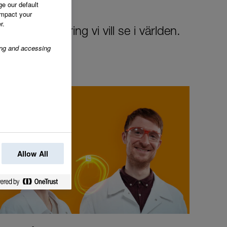
ge our default
impact your
r.
 den förändring vi vill se i världen.
ring and accessing
Allow All