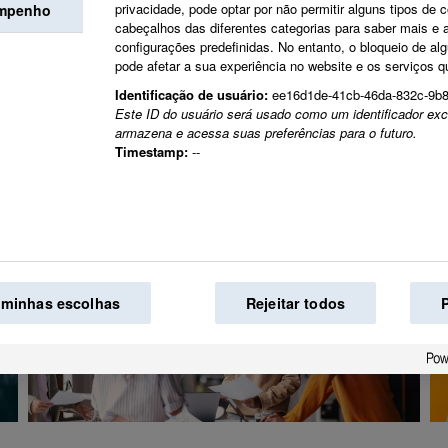
privacidade, pode optar por não permitir alguns tipos de 
empenho
cabeçalhos das diferentes categorias para saber mais e a
configurações predefinidas. No entanto, o bloqueio de al
Juntos criamos a m
pode afetar a sua experiência no website e os serviços 
Identificação de usuário:
ee16d1de-41cb-46da-832c-9b
mundo.
Este ID do usuário será usado como um identificador exc
armazena e acessa suas preferências para o futuro.
Timestamp:
--
 minhas escolhas
Rejeitar todos