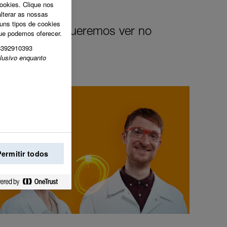
cookies. Clique nos
lterar as nossas
guns tipos de cookies
udança que queremos ver no
que podemos oferecer.
8392910393
lusivo enquanto
Permitir todos