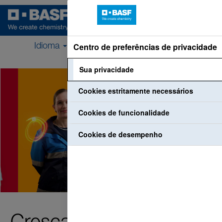
Centro de preferências de privacidade
Idioma
Login do perfil
Login de empregado
Sua privacidade
Cookies estritamente necessários
Cookies de funcionalidade
Cookies de desempenho