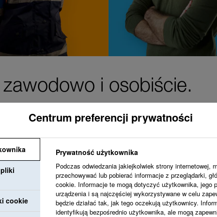
– zawodowo i osobiście.
Centrum preferencji prywatności
kownika
Prywatność użytkownika
Dążymy do stworzeni
Podczas odwiedzania jakiejkolwiek strony internetowej, 
pliki
Ciebie i z otwartośc
przechowywać lub pobierać informacje z przeglądarki, gł
cookie. Informacje te mogą dotyczyć użytkownika, jego pr
Oferujemy możliwośc
urządzenia i są najczęściej wykorzystywane w celu zapew
ki cookie
będzie działać tak, jak tego oczekują użytkownicy. Infor
osobisty i zawodowy
identyfikują bezpośrednio użytkownika, ale mogą zapewn