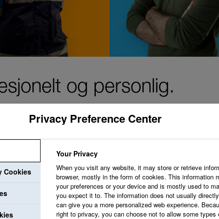
sjonelt og personlig.
Privacy Preference Center
Vi ønsker å skape e
og ønsker ideene din
Your Privacy
When you visit any website, it may store or retrieve infor
utviklingsmuligheter
ry Cookies
browser, mostly in the form of cookies. This information 
profesjonelle vekst.
your preferences or your device and is mostly used to ma
ies
you expect it to. The information does not usually directly 
can give you a more personalized web experience. Becau
right to privacy, you can choose not to allow some types 
kies