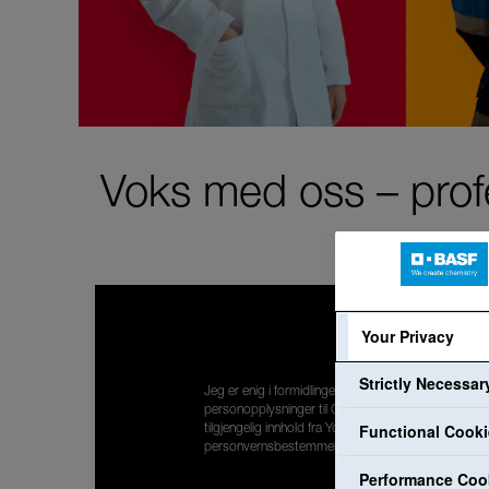
Voks med oss – profe
Your Privacy
Strictly Necessa
Jeg er enig i formidlingen av mine
personopplysninger til Google, for å få vist
Functional Cook
tilgjengelig innhold fra YouTube. Jeg har lest
personvernsbestemmelsene:
Personvernpolicy
.
Performance Coo