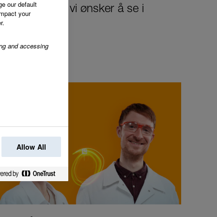
ge our default
n endringen vi ønsker å se i
impact your
r.
ring and accessing
Allow All