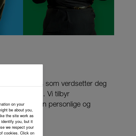
n arbeidsplass som verdsetter deg
e velkommen. Vi tilbyr
mation on your
 som støtter din personlige og
might be about you,
ke the site work as
identify you, but it
se we respect your
of cookies. Click on