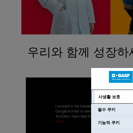
우리와 함께 성장하
사생활 보호
I consent to the transfer of my personal data to
필수 쿠키
Google in order to view content displayed by
YouTube. I have read the privacy policy:
Privacy
기능적 쿠키
policy