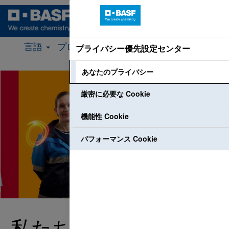
プライバシー優先設定センター
言語
プロフィールログイン
従業員ログイン
あなたのプライバシー
厳密に必要な Cookie
機能性 Cookie
パフォーマンス Cookie