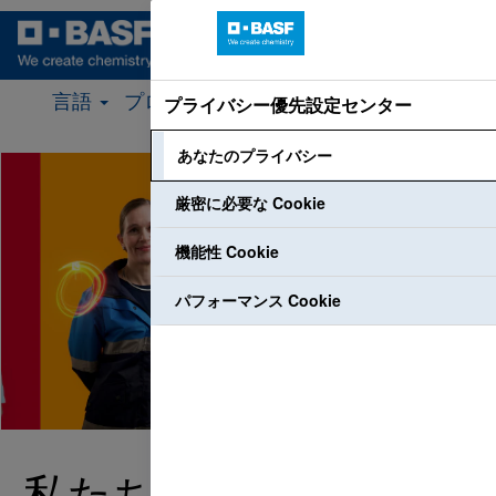
プライバシー優先設定センター
言語
プロフィールログイン
従業員ログイン
あなたのプライバシー
厳密に必要な Cookie
機能性 Cookie
パフォーマンス Cookie