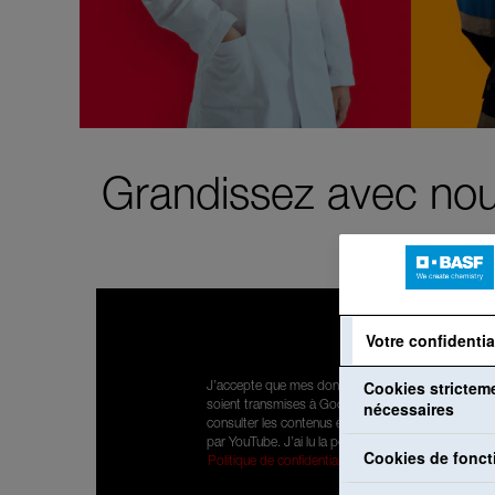
Grandissez avec nou
Votre confidentia
Cookies strictem
J’accepte que mes données à caractère personnel
nécessaires
soient transmises à Google afin de pouvoir
consulter les contenus existants mis à disposition
par YouTube. J’ai lu la politique de confidentialité:
Cookies de fonct
Politique de confidentialité
.