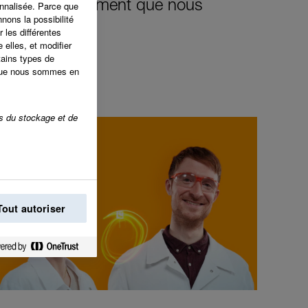
ons le changement que nous
nnalisée. Parce que
nons la possibilité
e monde.
 les différentes
 elles, et modifier
tains types de
 que nous sommes en
rs du stockage et de
Tout autoriser