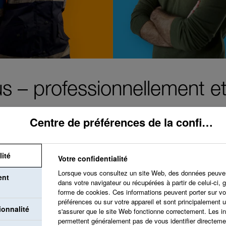
s – professionnellement e
Centre de préférences de la confidentialité
lité
Votre confidentialité
Notre objectif est de
Lorsque vous consultez un site Web, des données peuve
ent
valorise et accueill
dans votre navigateur ou récupérées à partir de celui-ci,
forme de cookies. Ces informations peuvent porter sur vo
opportunités de dév
préférences ou sur votre appareil et sont principalement u
ionnalité
s'assurer que le site Web fonctionne correctement. Les i
croissance personnel
permettent généralement pas de vous identifier directem