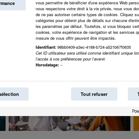
Ensemble, nous cré
vous permettre de bénéficier d'une expérience Web perso
ormance
nous respectons votre droit à la vie privée, nous vous don
voulons voir dans l
de ne pas autoriser certains types de cookies. Cliquez sur
catégories pour obtenir plus de détails sur chacune d'entre
les paramètres par défaut. Toutefois, si vous bloquez cer
cookies, votre expérience de navigation et les services
mesure de vous offrir peuvent être impactés.
Identifiant:
98bb0409-a3ec-4188-b724-a521b67f0635
Cet ID utilisateur sera utilisé comme identifiant unique lo
l’accès à vos préférences pour l’avenir.
Horodatage:
--
sélection
Tout refuser