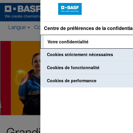
Centre de préférences de la confidential
Langue
Connexion au profil
Connexion employé
Votre confidentialité
Cookies strictement nécessaires
Cookies de fonctionnalité
Cookies de performance