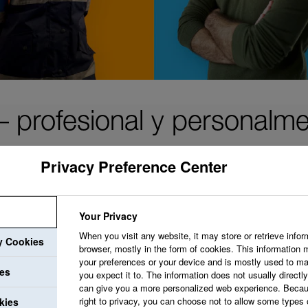
 profesional y personalme
Privacy Preference Center
Your Privacy
Nuestro objetivo es 
When you visit any website, it may store or retrieve infor
ry Cookies
valore y acoja tus 
browser, mostly in the form of cookies. This information 
your preferences or your device and is mostly used to ma
desarrollo que apoy
ies
you expect it to. The information does not usually directly 
can give you a more personalized web experience. Becau
profesional.
right to privacy, you can choose not to allow some types 
kies