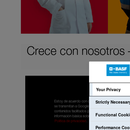
Crece con nosotros –
Your Privacy
Strictly Necessa
Estoy de acuerdo con que mis datos personales
se transmitan a Google para poder visualizar
contenidos facilitados por YouTube. He leído la
Functional Cook
información básica sobre protección de datos:
Política de privacidad
.
Performance Coo