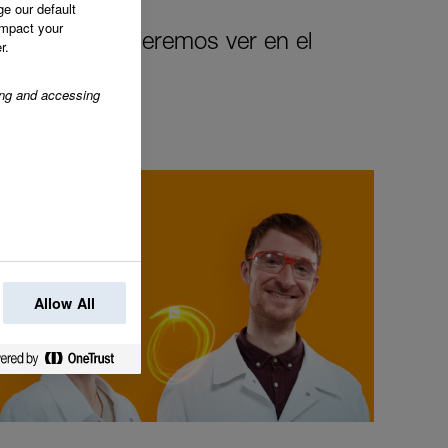
ge our default
impact your
cambio que queremos ver en el
r.
ring and accessing
Allow All