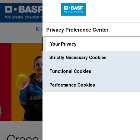
Privacy Preference Center
Idioma
Perfil
Ingreso para empleados
Your Privacy
Strictly Necessary Cookies
Functional Cookies
Performance Cookies