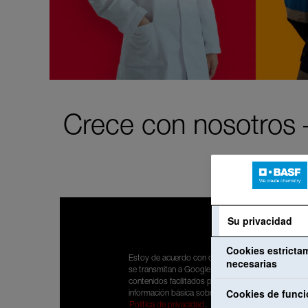
Crece con nosotros –
Su privacidad
Cookies estricta
Estoy de acuerdo con que mis datos personales
necesarias
se transmitan a Google para poder visualizar
contenidos facilitados por YouTube. He leído la
Cookies de funci
información básica sobre protección de datos:
Política de privacidad
.