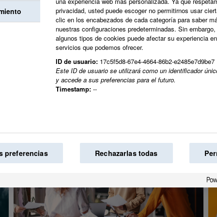
profesional.
una experiencia web más personalizada. Ya que respetam
privacidad, usted puede escoger no permitirnos usar cier
miento
clic en los encabezados de cada categoría para saber m
nuestras configuraciones predeterminadas. Sin embargo, 
Juntos creamos el 
algunos tipos de cookies puede afectar su experiencia en e
servicios que podemos ofrecer.
mundo.
ID de usuario:
17c5f5d8-67e4-4664-86b2-e2485e7d9be7
Este ID de usuario se utilizará como un identificador ún
y accede a sus preferencias para el futuro.
Timestamp:
--
s preferencias
Rechazarlas todas
Per