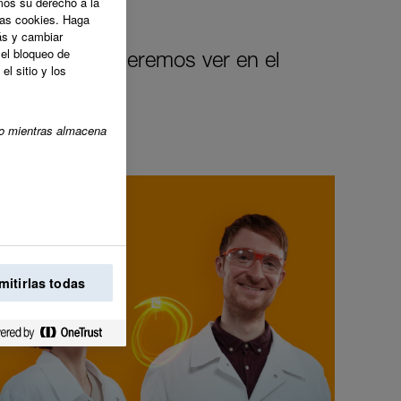
os su derecho a la
tas cookies. Haga
ás y cambiar
el bloqueo de
cambio que queremos ver en el
l sitio y los
ico mientras almacena
mitirlas todas