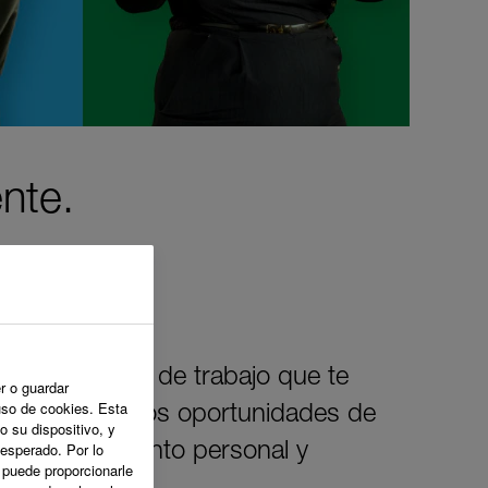
nte.
crear un lugar de trabajo que te
r o guardar
uso de cookies. Esta
ideas. Ofrecemos oportunidades de
o su dispositivo, y
 esperado. Por lo
an tu crecimiento personal y
o puede proporcionarle