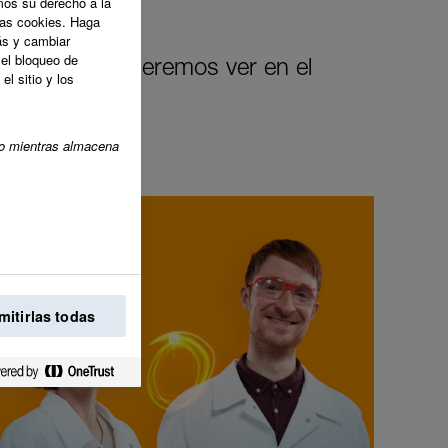
os su derecho a la
tas cookies. Haga
ás y cambiar
el bloqueo de
cambio que queremos ver en el
l sitio y los
ico mientras almacena
mitirlas todas