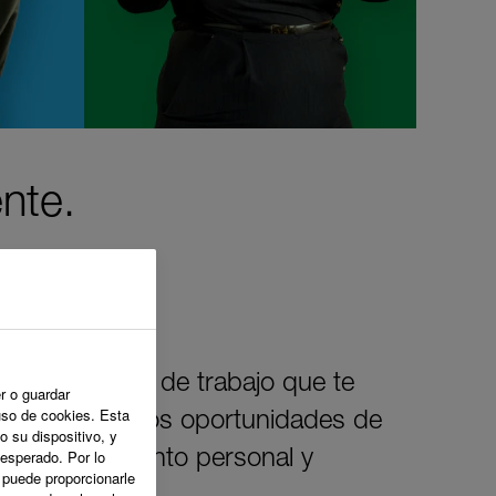
nte.
crear un lugar de trabajo que te
r o guardar
uso de cookies. Esta
ideas. Ofrecemos oportunidades de
o su dispositivo, y
 esperado. Por lo
an tu crecimiento personal y
o puede proporcionarle