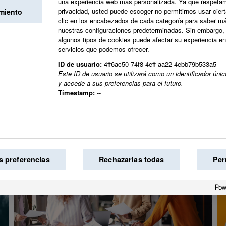
profesional.
una experiencia web más personalizada. Ya que respetam
privacidad, usted puede escoger no permitirnos usar cier
miento
clic en los encabezados de cada categoría para saber m
nuestras configuraciones predeterminadas. Sin embargo, 
Juntos creamos el 
algunos tipos de cookies puede afectar su experiencia en e
servicios que podemos ofrecer.
mundo.
ID de usuario:
4ff6ac50-74f8-4eff-aa22-4ebb79b533a5
Este ID de usuario se utilizará como un identificador ún
y accede a sus preferencias para el futuro.
Timestamp:
--
s preferencias
Rechazarlas todas
Per