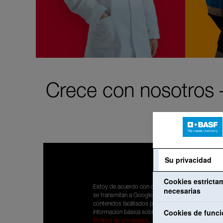
Crece con nosotros –
Su privacidad
Cookies estricta
Estoy de acuerdo con que mis datos personales
necesarias
se transmitan a Google para poder visualizar
contenidos facilitados por YouTube. He leído la
Cookies de funci
información básica sobre protección de datos:
Política de privacidad
.