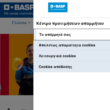
Κέντρο προτιμήσεων απορρήτου
Γλώσσα
Σύνδεση προφίλ
Σύνδεση εργαζομένων
Το απόρρητό σας
Απολύτως απαραίτητα cookies
Λειτουργικά cookies
Cookies απόδοσης