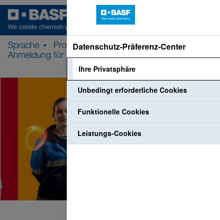
Datenschutz-Präferenz-Center
Sprache
Profil-Login
Anmeldung für Mitarbeitende
Ihre Privatsphäre
Unbedingt erforderliche Cookies
Funktionelle Cookies
Leistungs-Cookies