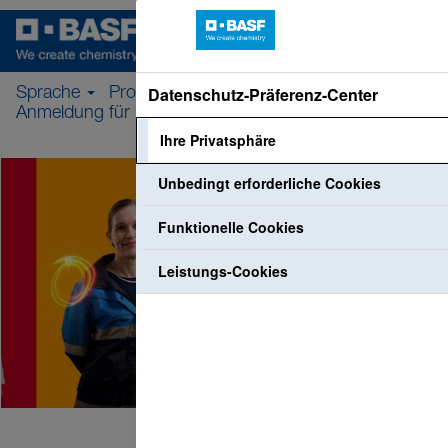
Datenschutz-Präferenz-Center
Sprache
Profil-Login
Anmeldung für Mitarbeitende
Ihre Privatsphäre
Unbedingt erforderliche Cookies
Funktionelle Cookies
Leistungs-Cookies