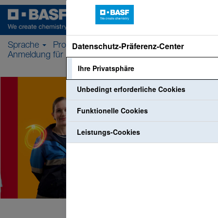
Datenschutz-Präferenz-Center
Sprache
Profil-Login
Anmeldung für Mitarbeitende
Ihre Privatsphäre
Unbedingt erforderliche Cookies
Funktionelle Cookies
Leistungs-Cookies