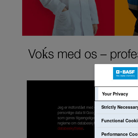
Voḱs med os – profes
Your Privacy
Strictly Necessa
Jeg er indforstået med overførslen af mine
personlige data til Google for at få vist indhold,
som gøres tilgængelige af YouTube. Jeg har læst
Functional Cook
reglerne om databeskyttelse:
Reglerne om
databeskyttelse
.
Performance Coo