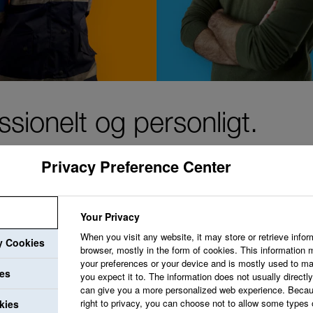
sionelt og personligt.
Privacy Preference Center
Your Privacy
Vi stræber efter at 
When you visit any website, it may store or retrieve infor
ry Cookies
værdsætter dig og b
browser, mostly in the form of cookies. This information 
your preferences or your device and is mostly used to ma
tilbyder udviklingsmu
ies
you expect it to. The information does not usually directly 
can give you a more personalized web experience. Becau
og professionelle væ
right to privacy, you can choose not to allow some types 
kies