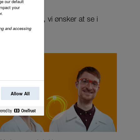
ge our default
impact your
r.
 forandring, vi ønsker at se i
ring and accessing
Allow All