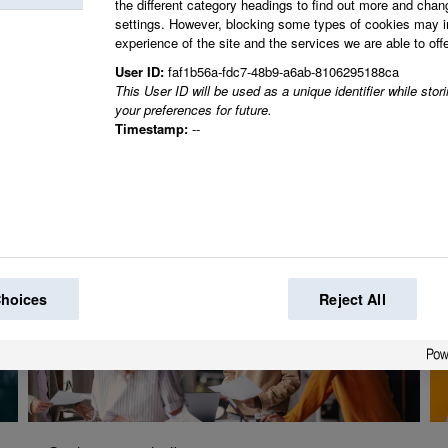
the different category headings to find out more and chan
settings. However, blocking some types of cookies may 
experience of the site and the services we are able to offe
Sammen skaber vi den
User ID:
faf1b56a-fdc7-48b9-a6ab-8106295188ca
This User ID will be used as a unique identifier while sto
verden.
your preferences for future.
Timestamp:
--
Choices
Reject All