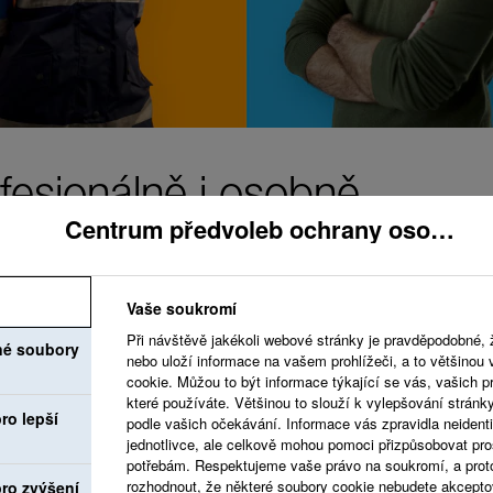
fesionálně i osobně.
Centrum předvoleb ochrany osobních údajů
Vaše soukromí
Při návštěvě jakékoli webové stránky je pravděpodobné, 
né soubory
Usilujeme o vytvořen
nebo uloží informace na vašem prohlížeči, a to většinou
cookie. Můžou to být informace týkající se vás, vašich pr
váží a vítá vaše nápa
které používáte. Většinou to slouží k vylepšování stránk
ro lepší
podle vašich očekávání. Informace vás zpravidla neidentif
které podporují váš o
jednotlivce, ale celkově mohou pomoci přizpůsobovat pro
potřebám. Respektujeme vaše právo na soukromí, a prot
rozhodnout, že některé soubory cookie nebudete akcepto
ro zvýšení