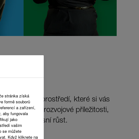
že stránka získá
í pracovního prostředí, které si vás
 ve formě souborů
eferencí a zařízení,
dy. Nabízíme rozvojové příležitosti,
y, aby fungovala
ikují jako
sobní i profesní růst.
středí vašim
o se můžete
vat. Když kliknete na