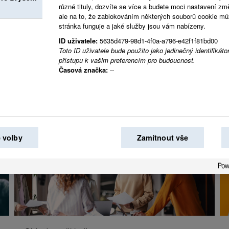
různé tituly, dozvíte se více a budete moci nastavení zm
Společně vytváříme 
ale na to, že zablokováním některých souborů cookie může
stránka funguje a jaké služby jsou vám nabízeny.
světě.
ID uživatele:
5635d479-98d1-4f0a-a796-e42f1f81bd00
Toto ID uživatele bude použito jako jedinečný identifikátor
přístupu k vašim preferencím pro budoucnost.
Časová značka:
--
 volby
Zamítnout vše