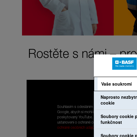
Rostěte s námi – pro
Vaše soukromí
Naprosto nezbyt
cookie
Souhlasím s odesláním mých osobních údajů do
Google, abych si mohl/a prohlížet obsah
Soubory cookie p
poskytovaný YouTube. Přečetl/a jsem si
funkčnost
ustanovení o ochraně osobních údajů:
Prohlášení o
ochraně osobních údajů
.
Soubory cookie p