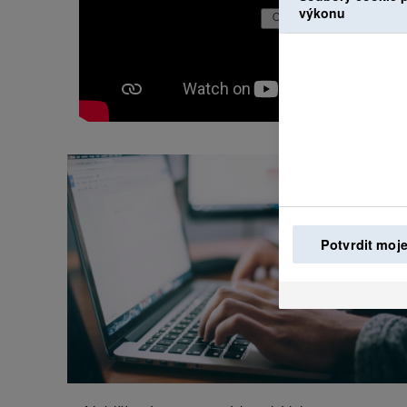
výkonu
Potvrdit moje