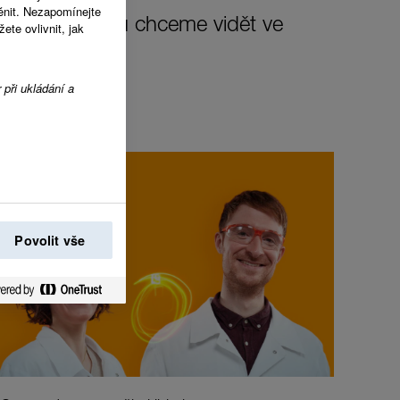
ěnit. Nezapomínejte
změnu, kterou chceme vidět ve
te ovlivnit, jak
 při ukládání a
Povolit vše