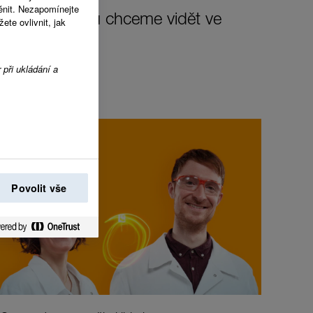
ěnit. Nezapomínejte
změnu, kterou chceme vidět ve
te ovlivnit, jak
 při ukládání a
Povolit vše