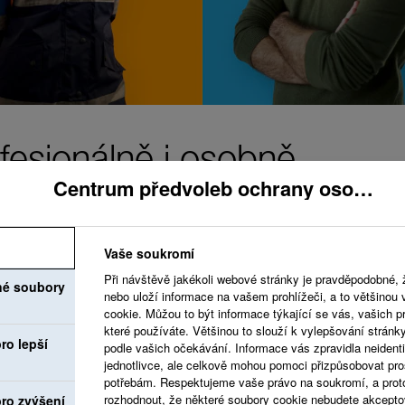
fesionálně i osobně.
Centrum předvoleb ochrany osobních údajů
Vaše soukromí
Při návštěvě jakékoli webové stránky je pravděpodobné, 
né soubory
Usilujeme o vytvořen
nebo uloží informace na vašem prohlížeči, a to většinou
cookie. Můžou to být informace týkající se vás, vašich pr
váží a vítá vaše nápa
které používáte. Většinou to slouží k vylepšování stránk
ro lepší
podle vašich očekávání. Informace vás zpravidla neidentif
které podporují váš o
jednotlivce, ale celkově mohou pomoci přizpůsobovat pro
potřebám. Respektujeme vaše právo na soukromí, a prot
rozhodnout, že některé soubory cookie nebudete akcepto
ro zvýšení