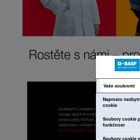
Rostěte s námi – pro
Vaše soukromí
Naprosto nezbyt
cookie
Souhlasím s odesláním mých osobních údajů do
Google, abych si mohl/a prohlížet obsah
Soubory cookie p
poskytovaný YouTube. Přečetl/a jsem si
funkčnost
ustanovení o ochraně osobních údajů:
Prohlášení o
ochraně osobních údajů
.
Soubory cookie p