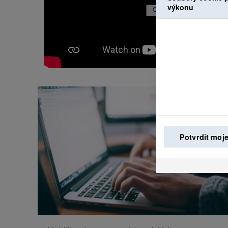
výkonu
Potvrdit moje