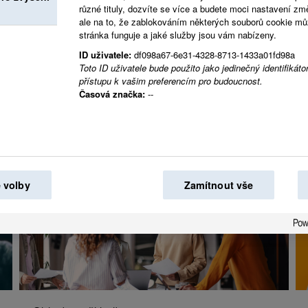
různé tituly, dozvíte se více a budete moci nastavení zm
Společně vytváříme 
ale na to, že zablokováním některých souborů cookie může
stránka funguje a jaké služby jsou vám nabízeny.
světě.
ID uživatele:
df098a67-6e31-4328-8713-1433a01fd98a
Toto ID uživatele bude použito jako jedinečný identifikátor
přístupu k vašim preferencím pro budoucnost.
Časová značka:
--
 volby
Zamítnout vše