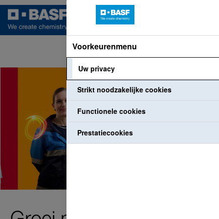
Voorkeurenmenu
Taal
Profiel login
Werknemerslogin
Uw privacy
Strikt noodzakelijke cookies
Functionele cookies
Prestatiecookies