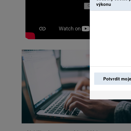
výkonu
Potvrdit moje