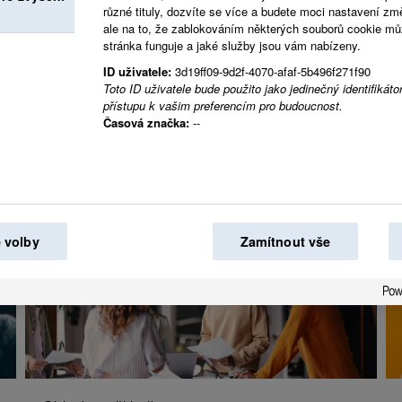
různé tituly, dozvíte se více a budete moci nastavení zm
Společně vytváříme 
ale na to, že zablokováním některých souborů cookie může
stránka funguje a jaké služby jsou vám nabízeny.
světě.
ID uživatele:
3d19ff09-9d2f-4070-afaf-5b496f271f90
Toto ID uživatele bude použito jako jedinečný identifikátor
přístupu k vašim preferencím pro budoucnost.
Časová značka:
--
 volby
Zamítnout vše