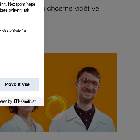
ěnit. Nezapomínejte
změnu, kterou chceme vidět ve
te ovlivnit, jak
 při ukládání a
Povolit vše