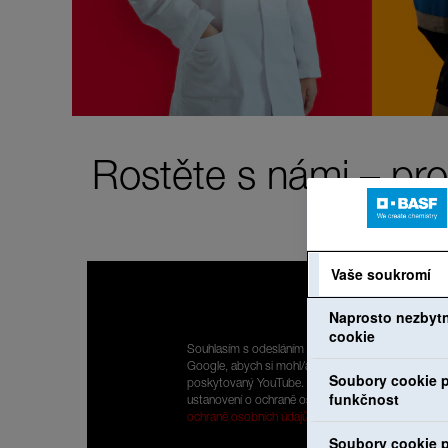
Rostěte s námi – pro
Vaše soukromí
Naprosto nezbyt
cookie
Souhlasím s odesláním mých osobních údajů do
Google, abych si mohl/a prohlížet obsah
Soubory cookie p
poskytovaný YouTube. Přečetl/a jsem si
funkčnost
ustanovení o ochraně osobních údajů:
Prohlášení o
ochraně osobních údajů
.
Soubory cookie p