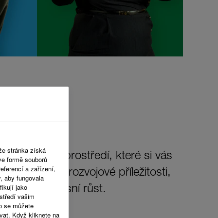
že stránka získá
í pracovního prostředí, které si vás
 ve formě souborů
eferencí a zařízení,
dy. Nabízíme rozvojové příležitosti,
y, aby fungovala
ikují jako
sobní i profesní růst.
středí vašim
o se můžete
vat. Když kliknete na