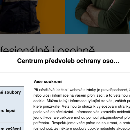
fesionálně i osobně.
Centrum předvoleb ochrany osobních údajů
Vaše soukromí
Při návštěvě jakékoli webové stránky je pravděpodobné, 
né soubory
Usilujeme o vytvořen
nebo uloží informace na vašem prohlížeči, a to většinou
cookie. Můžou to být informace týkající se vás, vašich pr
váží a vítá vaše nápa
které používáte. Většinou to slouží k vylepšování stránk
ro lepší
podle vašich očekávání. Informace vás zpravidla neidentif
které podporují váš o
jednotlivce, ale celkově mohou pomoci přizpůsobovat pro
potřebám. Respektujeme vaše právo na soukromí, a prot
rozhodnout, že některé soubory cookie nebudete akcepto
ro zvýšení