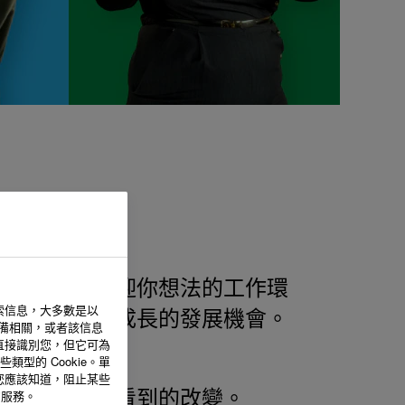
個欣賞你並歡迎你想法的工作環
索信息，大多數是以
你個人與職業成長的發展機會。
設備相關，或者該信息
直接識別您，但它可為
型的 Cookie。單
您應該知道，阻止某些
的服務。
希望在世界上看到的改變。