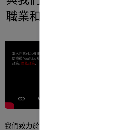
與我們一起成長——在
職業和個人方面。
本人同意可以將我的個人資料傳輸給 Google，以
便檢視 YouTube 所顯示的內容。本人已閱讀隱私
政策:
隐私政策
.
我們致力於打造一個欣賞你並歡迎你想