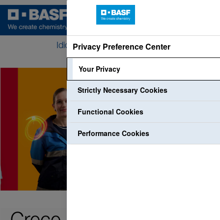
Privacy Preference Center
Idioma
Perfil
Ingreso para empleados
Your Privacy
Strictly Necessary Cookies
Functional Cookies
Performance Cookies