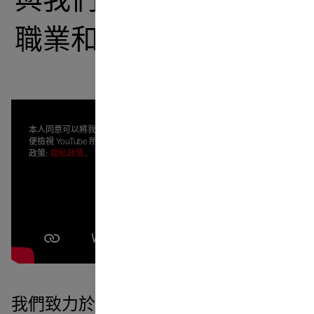
與我們一起成長——在
職業和個人方面。
本人同意可以將我的個人資料傳輸給 Google，以
便檢視 YouTube 所顯示的內容。本人已閱讀隱私
政策:
隐私政策
.
我們致力於打造一個欣賞你並歡迎你想