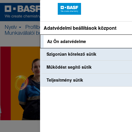
Adatvédelmi beállítások központ
Nyelv
Profilbejelentkezés
Munkavállalói bejelentkezés
Az Ön adatvédelme
Szigorúan kötelező sütik
Működést segítő sütik
Teljesítmény sütik