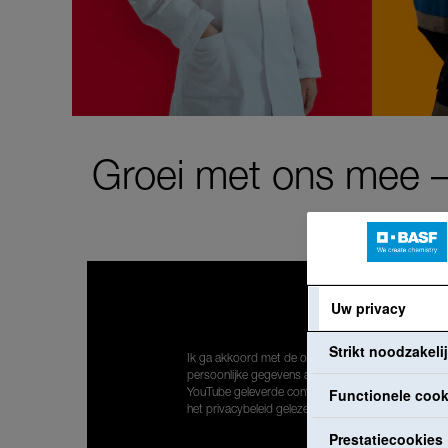
Groei met ons mee – 
Uw privacy
Strikt noodzakeli
Ik ga akkoord met de overdracht van mijn
persoonlijke gegevens aan Google om door
Functionele cook
YouTube geleverde content weer te geven. Ik heb
het privacybeleid gelezen:
Privacyverklaring
.
Prestatiecookies