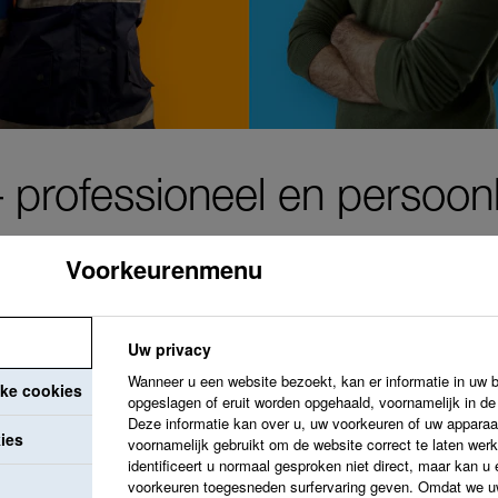
professioneel en persoonli
Voorkeurenmenu
Uw privacy
Wij streven ernaar e
Wanneer u een website bezoekt, kan er informatie in uw 
jke cookies
waardeert en je ide
opgeslagen of eruit worden opgehaald, voornamelijk in d
Deze informatie kan over u, uw voorkeuren of uw apparaat
ontwikkelingsmogelij
ies
voornamelijk gebruikt om de website correct te laten werk
identificeert u normaal gesproken niet direct, maar kan u
professionele groei
voorkeuren toegesneden surfervaring geven. Omdat we uw