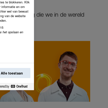
es te blokkeren. Klik
 informatie en om
echter wel van bewust
 verandering die we in de wereld
ing van de website
eden.
b15
ns het opslaan en
Alle toestaan