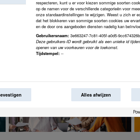
respecteren, kunt u er voor kiezen sommige soorten cooki
op de namen voor de verschillende categorieën voor meer
onze standaardinstellingen te wijzigen. Weest u zich er 
Samen creëren we de
dat het blokkeren van sommige soorten cookies uw ervar
en de door ons aangeboden diensten nadelig kan beïnvlo
willen zien.
Gebruikersnaam:
3e663247-7c81-405f-a0d5-9cc674326
Deze gebruikers-ID wordt gebruikt als een unieke id tijde
openen van uw voorkeuren voor de toekomst.
Tijdstempel:
--
bevestigen
Alles afwijzen