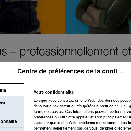
s – professionnellement e
Centre de préférences de la confidentialité
lité
Votre confidentialité
Notre objectif est de
Lorsque vous consultez un site Web, des données peuve
ent
valorise et accueill
dans votre navigateur ou récupérées à partir de celui-ci,
forme de cookies. Ces informations peuvent porter sur vo
opportunités de dév
préférences ou sur votre appareil et sont principalement u
ionnalité
s'assurer que le site Web fonctionne correctement. Les i
croissance personnel
permettent généralement pas de vous identifier directem