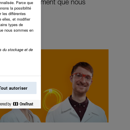
ons le changement que nous
nnalisée. Parce que
nons la possibilité
e monde.
 les différentes
 elles, et modifier
tains types de
 que nous sommes en
rs du stockage et de
Tout autoriser