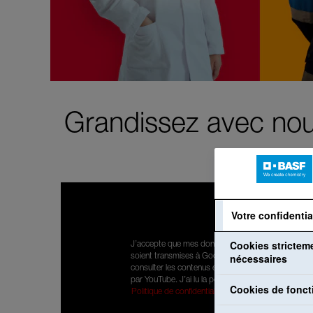
Grandissez avec nou
Votre confidentia
Cookies strictem
J’accepte que mes données à caractère personnel
nécessaires
soient transmises à Google afin de pouvoir
consulter les contenus existants mis à disposition
par YouTube. J’ai lu la politique de confidentialité:
Cookies de fonct
Politique de confidentialité
.