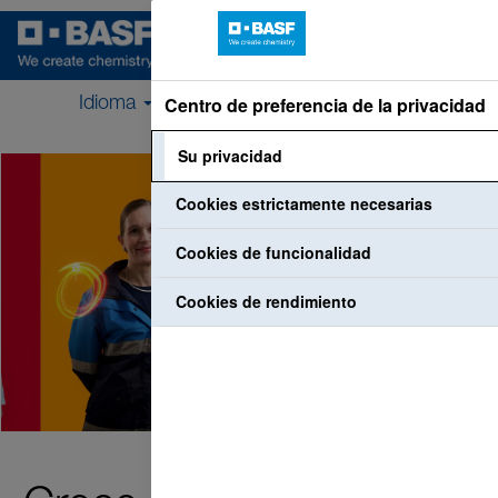
Centro de preferencia de la privacidad
Idioma
Acceso al perfil
Acceso empleado/a
Su privacidad
Cookies estrictamente necesarias
Cookies de funcionalidad
Cookies de rendimiento