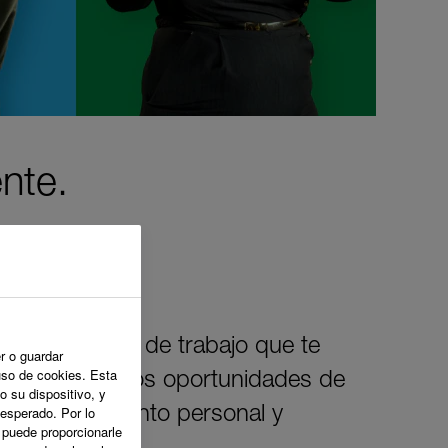
nte.
crear un lugar de trabajo que te
r o guardar
uso de cookies. Esta
ideas. Ofrecemos oportunidades de
o su dispositivo, y
 esperado. Por lo
an tu crecimiento personal y
o puede proporcionarle