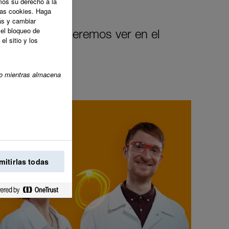
os su derecho a la
tas cookies. Haga
ás y cambiar
el bloqueo de
cambio que queremos ver en el
l sitio y los
ico mientras almacena
mitirlas todas