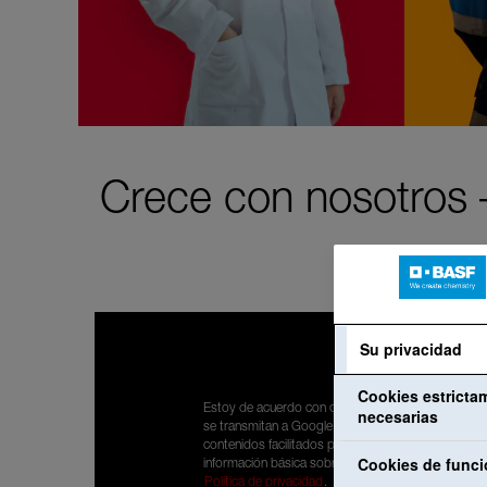
Crece con nosotros –
Su privacidad
Cookies estricta
Estoy de acuerdo con que mis datos personales
necesarias
se transmitan a Google para poder visualizar
contenidos facilitados por YouTube. He leído la
Cookies de funci
información básica sobre protección de datos:
Política de privacidad
.