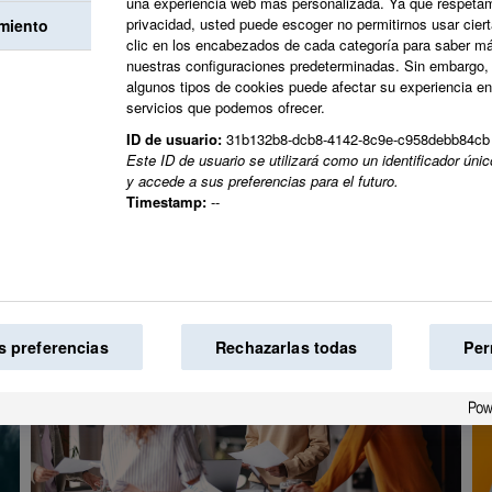
profesional.
una experiencia web más personalizada. Ya que respetam
privacidad, usted puede escoger no permitirnos usar cier
miento
clic en los encabezados de cada categoría para saber m
nuestras configuraciones predeterminadas. Sin embargo, 
Juntos creamos el 
algunos tipos de cookies puede afectar su experiencia en e
servicios que podemos ofrecer.
mundo.
ID de usuario:
31b132b8-dcb8-4142-8c9e-c958debb84cb
Este ID de usuario se utilizará como un identificador ún
y accede a sus preferencias para el futuro.
Timestamp:
--
s preferencias
Rechazarlas todas
Per